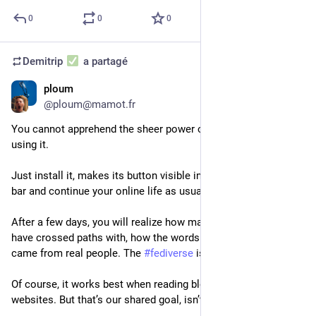
0
0
0
Demitrip
a partagé
ploum
13 févr. 2024
@
ploum@mamot.fr
You cannot apprehend the sheer power of Streetpass without 
using it.
Just install it, makes its button visible in your browser main 
bar and continue your online life as usual.
After a few days, you will realize how many individuals you 
have crossed paths with, how the words you were reading 
came from real people. The 
#
fediverse
 is already everywhere !
Of course, it works best when reading blogs and independent 
websites. But that’s our shared goal, isn’t it?