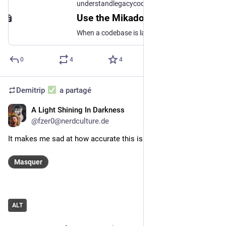
understandlegacycode.com
Use the Mikado Method to do safe changes in a complex codebase
When a codebase is large and complex, it's risky to big changes. Here's a structured way to approach the problem.
0
4
4
Demitrip
a partagé
A Light Shining In Darkness
9 févr. 2024
@
fzer0@nerdculture.de
It makes me sad at how accurate this is.
Masquer
ALT