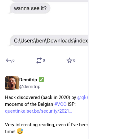
0
0
0
Demitrip
3 mai 2023
@
demitrip
Hack discovered (back in 2020) by 
@
qkaiser
 on some cable 
modems of the Belgian 
#
VOO
 ISP: 
quentinkaiser.be/security/2021
Very interesting reading, even if I've been lost from time to 
time! 