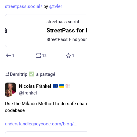
streetpass.social/
 by 
@
tvler
streetpass.social
StreetPass for Mastodon
StreetPass: Find your people on Mastodon
1
12
1
Demitrip
a partagé
Nicolas Fränkel
10 févr. 2024
@
frankel
Use the Mikado Method to do safe changes in a complex 
codebase
understandlegacycode.com/blog/