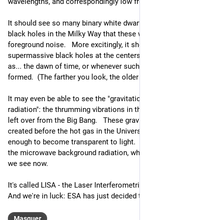
wavelengths, and correspondingly low frequencies. 
It should see so many binary white dwarfs, neutron stars and 
black holes in the Milky Way that these will be nothing but 
foreground noise.   More excitingly, it should see mergers of 
supermassive black holes at the centers of galaxies as far 
as... the dawn of time, or whenever such black holes were first 
formed.  (The farther you look, the older things you see.)
It may even be able to see the "gravitational background 
radiation": the thrumming vibrations in the fabric of spacetime 
left over from the Big Bang.   These gravitational waves were 
created before the hot gas in the Universe cooled down 
enough to become transparent to light.   So they're older than 
the microwave background radiation, which is the oldest thing 
we see now.
It's called LISA - the Laser Interferometric Satellite Antenna.  
And we're in luck: ESA has just decided to launch it in 2035.
Masquer