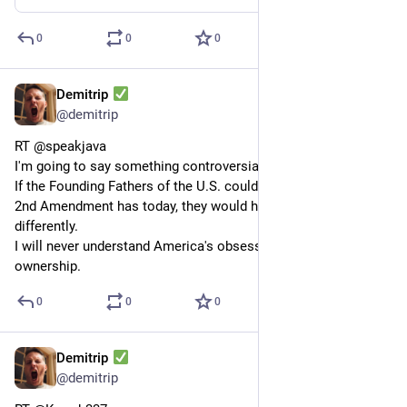
0
0
0
Demitrip
28 mars 2023
@
demitrip
RT @speakjava
I'm going to say something controversial, but I don't care.
If the Founding Fathers of the U.S. could see the impact the 
2nd Amendment has today, they would have written it 
differently.
I will never understand America's obsession with gun 
ownership.
0
0
0
Demitrip
26 mars 2023
@
demitrip