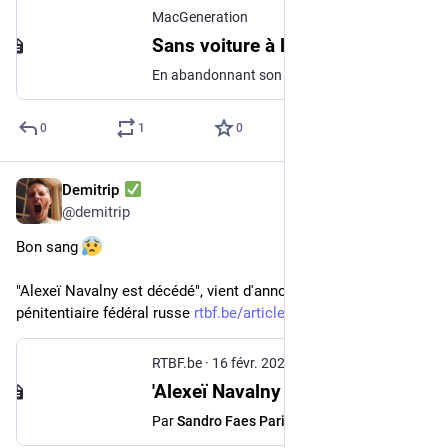
MacGeneration
Sans voiture à l'horizon, Apple doit trouver de nouveaux moteurs
En abandonnant son projet de véhicule, Apple arrête les frais d'une aventure qui l'aurait emmenée vers un secteur inédit. Par ricochet, c'est au Vision Pro qu'incombe la charge de défricher de nouveaux marchés pour la Pomme. Dans son article d'hier, qui révélait l'annonce surprise faite par la direction d'Apple à ses équipes, de l'arrêt du projet Titan, Bloomberg rapportait que les responsables de l'entreprise s'inquiétaient d'éléments financiers. CarPlay en 2022. On ne saura pas ce qu'Apple avait imaginé autour.
0
1
0
Demitrip
16 févr. 2024
@
demitrip
Bon sang 
"Alexeï Navalny est décédé", vient d'annoncer le Service 
pénitentiaire fédéral russe 
rtbf.be/article/alexei-navalny
RTBF.be
·
16 févr. 2024
'Alexeï Navalny est décédé', vient d'annoncer le Service pénitentiaire fédéral russe
Par
Sandro Faes Parisi