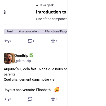
A Java geek
Introduction to the Tower library
One of the components of my OpenTelemetry demo is a Rust application built with the Axum web framework. In its description, axum mentions: axum doesn’t have its own middleware system but instead uses tower::Service. This means axum gets timeouts, tracing, compression, authorization, and more, for free. It also enables you to share middleware with applications written using hyper or tonic. — axum README So far, I was happy to let this cryptic explanation lurk in the corner of
#
rust
#
rustecosystem
#
FunctionalProgramming
0
1
4
Demitrip
20 juil. 2023
@
demitrip
Aujourd’hui, cela fait 16 ans que nous sommes devenus 
parents.
Quel changement dans notre vie.
Joyeux anniversaire Elisabeth !! 
0
0
0