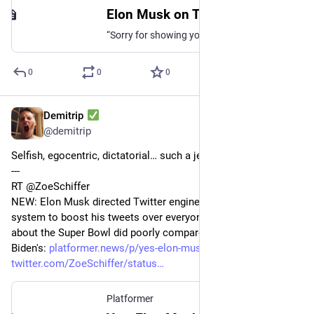
Elon Musk on Twitter
“Sorry for showing you so many irrelevant & annoying ads on Twitter! We’re taking the (obvious) corrective action of tying ads to keywords & topics in tweets, like Google does with search. This will improve contextual relevance dramatically.”
0
0
0
Demitrip
15 févr. 2023
@
demitrip
Selfish, egocentric, dictatorial… such a jerk 
#
Musk
---
RT @ZoeSchiffer
NEW: Elon Musk directed Twitter engineers to design a secret 
system to boost his tweets over everyone else's after his post 
about the Super Bowl did poorly compared to President 
Biden's: 
platformer.news/p/yes-elon-mus
twitter.com/ZoeSchiffer/status
Platformer