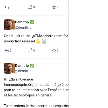
0
0
0
Demitrip
24 mars 2023
@
demitrip
Good luck to the @EMAsphere team for the upcoming major 
production release! 
0
0
0
Demitrip
24 mars 2023
@
demitrip
RT @Brain0verride
Immunodéprimé(e) et condamné(e) à porter un masque R-PUR  
pour toute interaction avec l'espèce humaine, tu kiffes Linux 
et les technologies en général.
Tu entretiens le rêve secret de t'expatrier sur côte ouest 