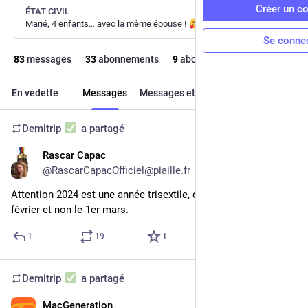
Créer un c
ÉTAT CIVIL
Marié, 4 enfants… avec la même épouse !
Se conne
83
messages
33
abonnements
9
abonné·e·s
En vedette
Messages
Messages et réponses
Médias
Demitrip
a partagé
Rascar Capac
29 févr. 2024
@
RascarCapacOfficiel@piaille.fr
Attention 2024 est une année trisextile, demain est donc le 30 
février et non le 1er mars.
1
19
1
Demitrip
a partagé
MacGeneration
29 févr. 2024