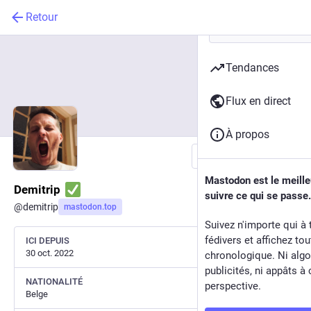
Retour
Tendances
Flux en direct
À propos
Suivre
Mastodon est le meill
Demitrip
suivre ce qui se passe.
@
demitrip
mastodon.top
Suivez n'importe qui à 
fédivers et affichez to
ICI DEPUIS
30 oct. 2022
chronologique. Ni algo
publicités, ni appâts à 
NATIONALITÉ
perspective.
Belge