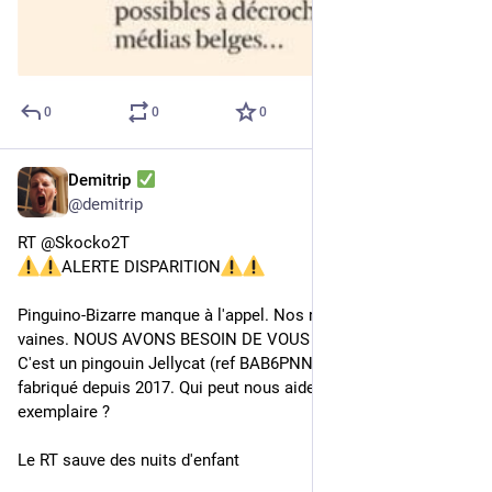
0
0
0
Demitrip
13 mars 2023
@
demitrip
RT @Skocko2T
ALERTE DISPARITION
Pinguino-Bizarre manque à l'appel. Nos recherches ont été 
vaines. NOUS AVONS BESOIN DE VOUS !
C'est un pingouin Jellycat (ref BAB6PNN) qui n'est plus 
fabriqué depuis 2017. Qui peut nous aider à en trouver un 
exemplaire ?
Le RT sauve des nuits d'enfant