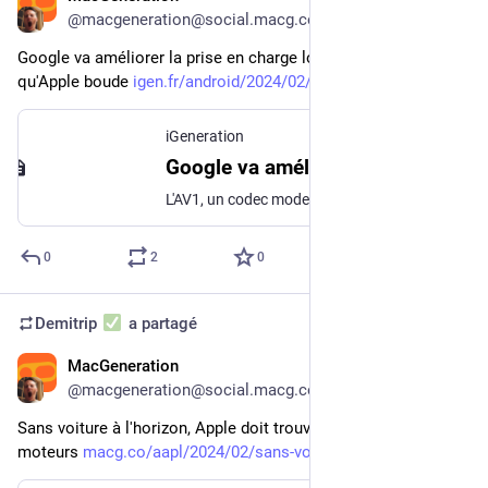
@
macgeneration@social.macg.co
Google va améliorer la prise en charge logicielle de l'AV1, 
qu'Apple boude 
igen.fr/android/2024/02/google
iGeneration
Google va améliorer la prise en charge logicielle de l'AV1, qu'Apple boude
L'AV1, un codec moderne et open source, est de plus en plus employé par les services de streaming, notamment parce qu'il permet une compression très efficace. Mais ce codec a le défaut d'être assez lourd à décoder, ce qui a poussé Apple à ne proposer sa prise en charge que sur les appareils équipés d'une puce capable de le décoder matériellement, c'est-à-dire une puce A17 (dans les iPhone) ou M3 (dans les Mac). A contrario, Google propose un décodage logiciel et vient d'annoncer le passage sur le décodeur libdav1d, porté par l'association VideoLAN (à l'origine de VLC).
0
2
0
Demitrip
a partagé
MacGeneration
28 févr. 2024
@
macgeneration@social.macg.co
Sans voiture à l'horizon, Apple doit trouver de nouveaux 
moteurs 
macg.co/aapl/2024/02/sans-voit