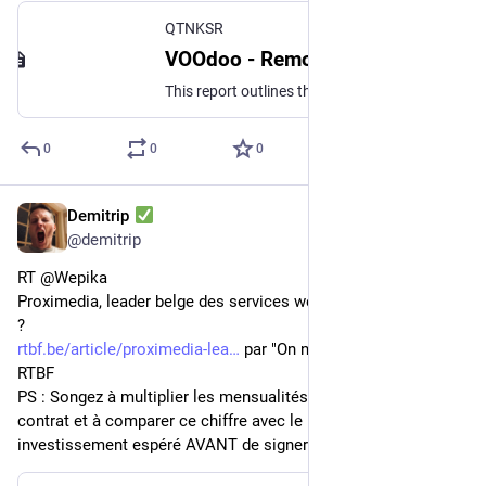
QTNKSR
VOOdoo - Remotely Compromising VOO Cable Modems
This report outlines the VOOdoo vulnerabilities found in NETGEAR CG3100 and CG3700B cable modems provided by VOO to its subscribers. These modems use a weak algorithm to generate default WPA2 pre-shared keys, allowing an attacker in reception range of a vulnerable modem to derive the WPA2 pre-shared key from the access point MAC address. The modems are also vulnerable to remote code execution through the web administration panel. By chaining these vulnerabilities an attacker can gain unauthorized access to VOO customers LAN (over the Internet or by being in reception range of the access point), fully compromise the router, and leave a persistent backdoor allowing direct remote access to the network.
0
0
0
Demitrip
2 mai 2023
@
demitrip
RT @Wepika
Proximedia, leader belge des services web, est-il irréprochable 
?
rtbf.be/article/proximedia-lea
 par "On n'est pas des pigeons" 
RTBF
PS : Songez à multiplier les mensualités par la durée du 
contrat et à comparer ce chiffre avec le retour sur 
investissement espéré AVANT de signer !