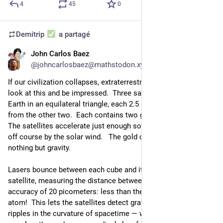
4
45
0
Demitrip
a partagé
John Carlos Baez
27 janv. 2024
*
@
johncarlosbaez@mathstodon.xyz
If our civilization collapses, extraterrestrial archeologists can 
look at this and be impressed.  Three satellites following the 
Earth in an equilateral triangle, each 2.5 million kilometers 
from the other two.  Each contains two gold cubes in free-fall.  
The satellites accelerate just enough so they don't get blown 
off course by the solar wind.   The gold cubes inside feel 
nothing but gravity.
Lasers bounce between each cube and its partner in another 
satellite, measuring the distance between them to an 
accuracy of 20 picometers: less than the diameter of a helium 
atom!  This lets the satellites detect gravitational waves — 
ripples in the curvature of spacetime — with very long 