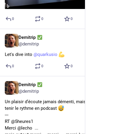
0
0
0
Demitrip
23 mars 2023
*
@
demitrip
Let's dive into 
@
quarkusio
0
0
0
Demitrip
18 mars 2023
@
demitrip
Un plaisir d’écoute jamais démenti, mais difficile à rattraper et 
tenir le rythme en podcast 
---
RT @5heures1
Merci @lecho  ...