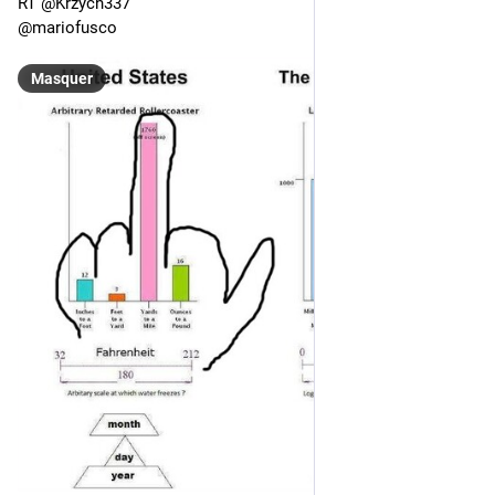
RT @Krzych337
@mariofusco
Masquer