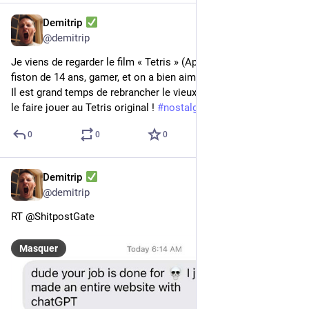
Demitrip
17 mai 2023
@
demitrip
Je viens de regarder le film « Tetris » (AppleTV+) avec mon 
fiston de 14 ans, gamer, et on a bien aimé !
Il est grand temps de rebrancher le vieux Tandy 1000 EX et de 
le faire jouer au Tetris original ! 
#
nostalgie
0
0
0
Demitrip
6 mai 2023
@
demitrip
RT @ShitpostGate
Masquer