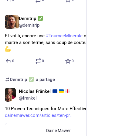
Demitrip
28 févr. 2023
@
demitrip
Et voilà, encore une 
#
TourneeMinerale
 menée de main de 
maître à son terme, sans coup de couteau dans le contrat ! 
0
0
0
Demitrip
a partagé
Nicolas Fränkel
27 févr. 2023
@
frankel
10 Proven Techniques for More Effective Code Reviews 
dainemawer.com/articles/ten-pr
Daine Mawer