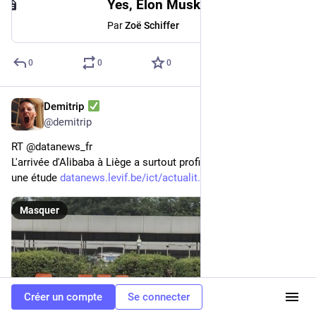
Yes, Elon Musk created a special system for showing you all his tweets first
Par
Zoë Schiffer
0
0
0
Demitrip
13 févr. 2023
@
demitrip
RT @datanews_fr
L'arrivée d'Alibaba à Liège a surtout profité à la Chine, selon 
une étude 
datanews.levif.be/ict/actualit
Masquer
Créer un compte
Se connecter