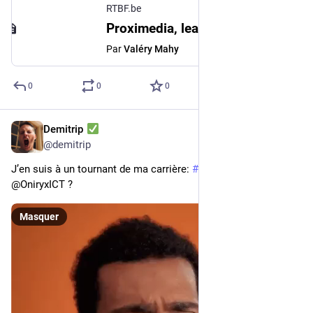
RTBF.be
Proximedia, leader belge des services web, est-il irréprochable ?
Par
Valéry Mahy
0
0
0
Demitrip
22 avr. 2023
@
demitrip
J’en suis à un tournant de ma carrière: 
#
Wavenet
 ou 
@OniryxICT ?
Masquer