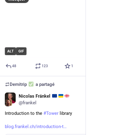
ALT
GIF
48
123
1
Demitrip
a partagé
Nicolas Fränkel
20 août 2023
@
frankel
Introduction to the 
#
Tower
 library
blog.frankel.ch/introduction-t