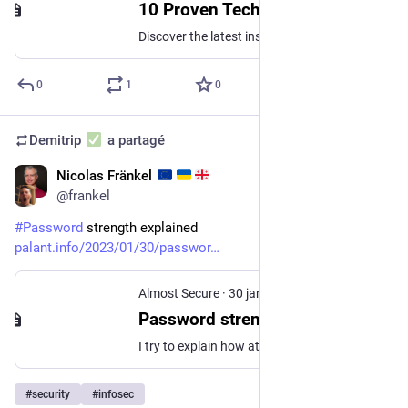
10 Proven Techniques for More Effective Code Reviews | Daine Mawer
Discover the latest insights and techniques in web development, web performance and engineering management with Daine Mawer, Associate Director of Frontend Engineering.
0
1
0
Demitrip
a partagé
Nicolas Fränkel
28 févr. 2023
@
frankel
#
Password
 strength explained 
palant.info/2023/01/30/passwor
Almost Secure
·
30 janv. 2023
Password strength explained
I try to explain how attackers would guess your password, should they get their hands on your encrypted data. There are some thoughts on the strength of real-world passwords and suggestions for your new password.
#
security
#
infosec