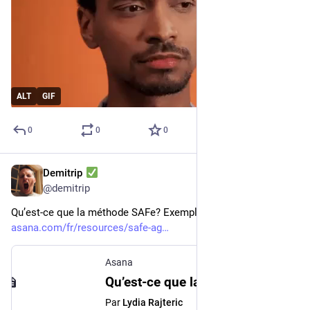
ALT
GIF
0
0
0
Demitrip
16 avr. 2023
@
demitrip
Qu’est-ce que la méthode SAFe? Exemples et outils • Asana 
asana.com/fr/resources/safe-ag
Asana
Qu’est-ce que la méthode SAFe? Exemples et outils • Asana
Par
Lydia Rajteric