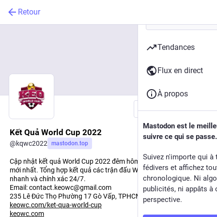
Retour
Tendances
Flux en direct
À propos
Suivre
Mastodon est le meill
Kết Quả World Cup 2022
suivre ce qui se passe.
@
kqwc2022
mastodon.top
Suivez n'importe qui à 
Cập nhật kết quả World Cup 2022 đêm hôm qua, bảng điểm WC
fédivers et affichez to
mới nhất. Tổng hợp kết quả các trận đấu World Cup tại Qatar
chronologique. Ni algo
nhanh và chính xác 24/7.
Email: contact.keowc@gmail.com
publicités, ni appâts à 
235 Lê Đức Thọ Phường 17 Gò Vấp, TPHCM
perspective.
keowc.com/ket-qua-world-cup
keowc.com