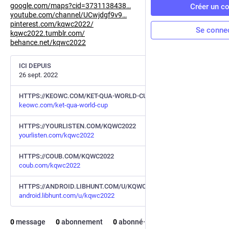
google.com/maps?cid=3731138438
Créer un c
youtube.com/channel/UCwjdgf9v9
pinterest.com/kqwc2022/
Se conne
kqwc2022.tumblr.com/
behance.net/kqwc2022
ICI DEPUIS
26 sept. 2022
HTTPS://KEOWC.COM/KET-QUA-WORLD-CUP
keowc.com/ket-qua-world-cup
HTTPS://YOURLISTEN.COM/KQWC2022
yourlisten.com/kqwc2022
HTTPS://COUB.COM/KQWC2022
coub.com/kqwc2022
HTTPS://ANDROID.LIBHUNT.COM/U/KQWC2022
android.libhunt.com/u/kqwc2022
0
message
0
abonnement
0
abonné·e