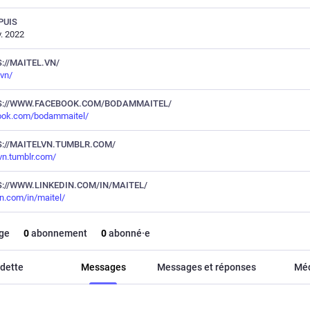
PUIS
v. 2022
://MAITEL.VN/
.vn/
S://WWW.FACEBOOK.COM/BODAMMAITEL/
ook.com/bodammaitel/
://MAITELVN.TUMBLR.COM/
vn.tumblr.com/
://WWW.LINKEDIN.COM/IN/MAITEL/
in.com/in/maitel/
ge
0
abonnement
0
abonné·e
dette
Messages
Messages et réponses
Mé