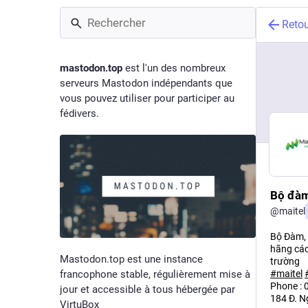
Reto
mastodon.top
est l'un des nombreux
serveurs Mastodon indépendants que
vous pouvez utiliser pour participer au
fédivers.
Bộ đàm
@
maitel
Bộ Đàm, 
hãng các
Mastodon.top est une instance
trường
francophone stable, régulièrement mise à
#
maitel
Phone :
jour et accessible à tous hébergée par
184 Đ. N
VirtuBox