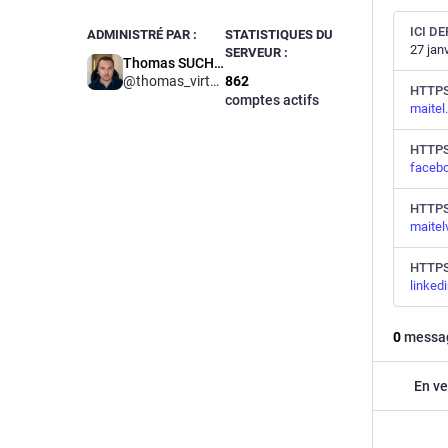
ICI DE
ADMINISTRÉ PAR :
STATISTIQUES DU
27 jan
SERVEUR :
Thomas SUCHON
@
thomas_virtubox
862
HTTPS
comptes actifs
maitel
HTTP
faceb
HTTPS
maitel
HTTPS
linked
0
messa
En ve