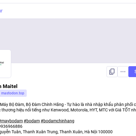
ur
 Maitel
mastodon.top
Máy Bộ Đàm, Bộ Đàm Chính Hãng - Tự hào là nhà nhập khẩu phân phối 
 thương hiệu nổi tiếng như Kenwood, Motorola, HYT, MTC với Giá TỐT nhấ
#
maybodam
#
bodam
#
bodamchinhang
 0936966886
guyễn Tuân, Thanh Xuân Trung, Thanh Xuân, Hà Nội 100000