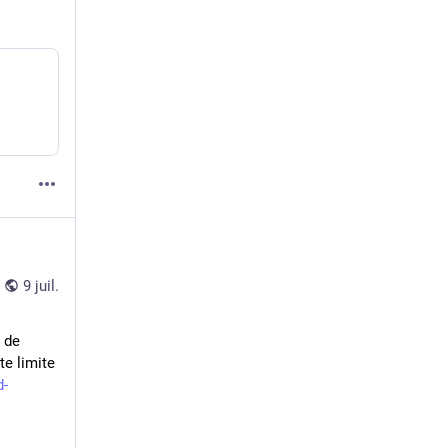
9 juil.
de 
e limite 
d-