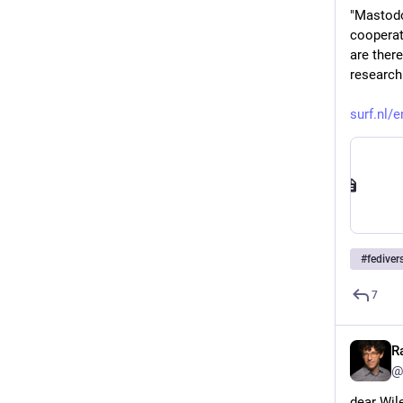
"Mastodon
cooperat
are ther
research
surf.nl/
#
fediver
7
R
@
dear Wil