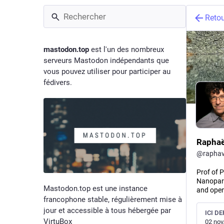
Reto
mastodon.top
est l'un des nombreux
serveurs Mastodon indépendants que
vous pouvez utiliser pour participer au
fédivers.
Raphaë
@
raphav
Prof of 
Nanoparti
Mastodon.top est une instance
and open
francophone stable, régulièrement mise à
jour et accessible à tous hébergée par
ICI DE
VirtuBox
02 nov