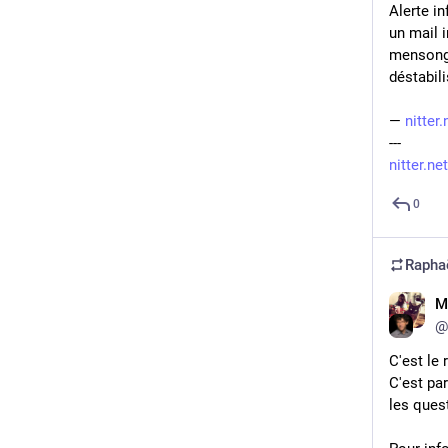
Alerte in
un mail i
mensongè
déstabil
— 
nitter
---
nitter.n
0
Rapha
M
@
C'est le 
C'est par
les quest