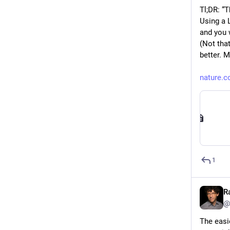
Tl;DR: “T
Using a L
and you 
(Not tha
better. M
nature.c
1
R
@
The easie