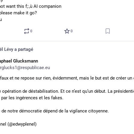
not want this f;:,ù AI companion
please make it go?
u
0
0
ël Lévy
a partagé
aphael Glucksmann
rglucks1@respublicae.eu
 faux et ne repose sur rien, évidemment, mais le but est de créer un 
 opération de déstabilisation. Et ce n’est qu’un début. La présidentie
par les ingérences et les fakes.
e de notre démocratie dépend de la vigilance citoyenne.
nel (@edwyplenel)