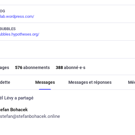
LOG
lab.wordpress.com/
BUBBLES
bbles.hypotheses.org/
ages
576
abonnements
388
abonné·e·s
dette
Messages
Messages et réponses
Mé
ël Lévy
a partagé
tefan Bohacek
stefan@stefanbohacek.online