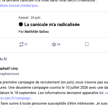
, la dernière canicule m'a mise dans l'état décrit ci-dessous :
lture.kessel.media/pos
Kessel
·
26 juin
🟢 La canicule m’a radicalisée
Par
Mathilde Saliou
37
26
u fil
aphaël Lévy
raphavisses
la première campagne de recrutement (en juin), nous n'avons pas eu 
ures. Une deuxième campagne ouvrira le 10 juillet 2026 avec une dat
dature le 18 septembre. Les informations devraient apparaitre ici: 
e
univ-spn.fr/campagn
faire suivre à toute personne susceptible d'être intéressée. Je suis 