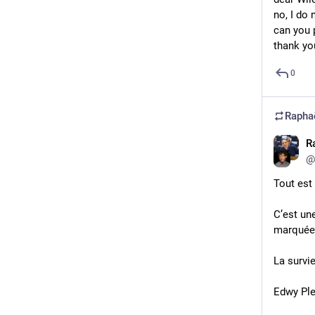
no, I do 
can you 
thank yo
0
Rapha
R
@
Tout est
C’est une
marquée 
La survi
Edwy Ple