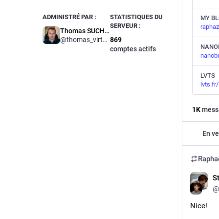
ADMINISTRÉ PAR :
STATISTIQUES DU
MY B
SERVEUR :
raphaz
Thomas SUCHON
@
thomas_virtubox
869
NANO
comptes actifs
nanobu
LVTS
lvts.fr/
1
K
mess
En ve
Rapha
S
@
Nice!