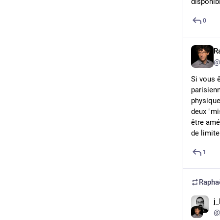
disponib
0
R
@
Si vous ê
parisien
physique
deux "mi
être amé
de limite
1
Rapha
j_
@