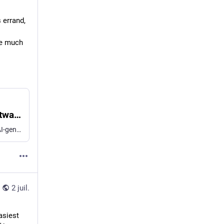
errand, 
e much 
Universities are relying on AI-detection software to catch cheating. How well do the programs work?
Technology companies say that their services can sniff out AI-generated writing, but their tools vary in technique and quality.
2 juil.
siest 