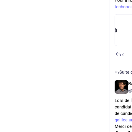
Pour info
technocu
2
Suite d
R
@
Lors de 
candidat
de candi
galilee.
Merci de 