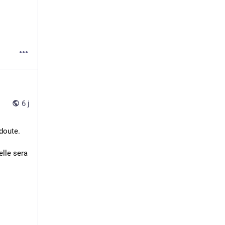
6 j
doute. 
lle sera 