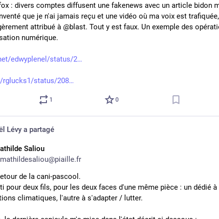
fox : divers comptes diffusent une fakenews avec un article bidon me
nventé que je n'ai jamais reçu et une vidéo où ma voix est trafiquée, 
rement attribué à @blast. Tout y est faux. Un exemple des opérati
isation numérique.
.net/edwyplenel/status/2
et/rglucks1/status/208
1
0
ël Lévy
a partagé
athilde Saliou
mathildesaliou@piaille.fr
retour de la cani-pascool. 
ti pour deux fils, pour les deux faces d'une même pièce : un dédié à p
ions climatiques, l'autre à s'adapter / lutter.