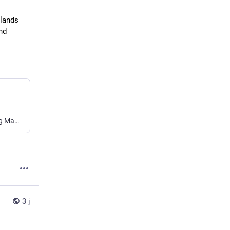
lands 
d 
SURF and Universities of the Netherlands are jointly exploring Mastodon as an open source platform for education and research in the Netherlands.
3 j