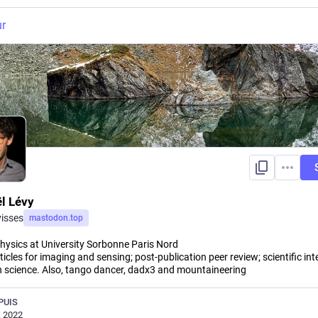
ur
l Lévy
isses
mastodon.top
Physics at University Sorbonne Paris Nord
cles for imaging and sensing; post-publication peer review; scientific int
 science. Also, tango dancer, dadx3 and mountaineering
PUIS
. 2022