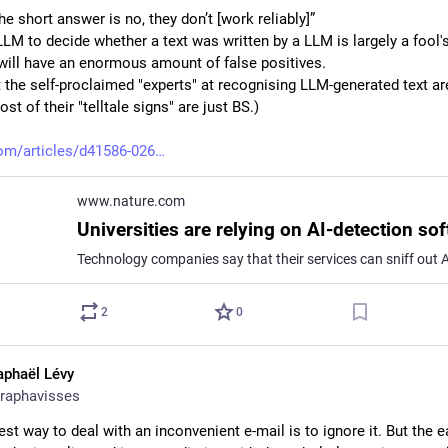
he short answer is no, they don’t [work reliably]”
LM to decide whether a text was written by a LLM is largely a fool's 
will have an enormous amount of false positives.
t the self-proclaimed "experts" at recognising LLM-generated text ar
ost of their "telltale signs" are just BS.)
om/articles/d41586-026
www.nature.com
2
0
aphaël Lévy
raphavisses
st way to deal with an inconvenient e-mail is to ignore it. But the ea