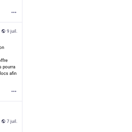
9 juil.
on 
fre 
 pourra 
ocs afin 
7 juil.