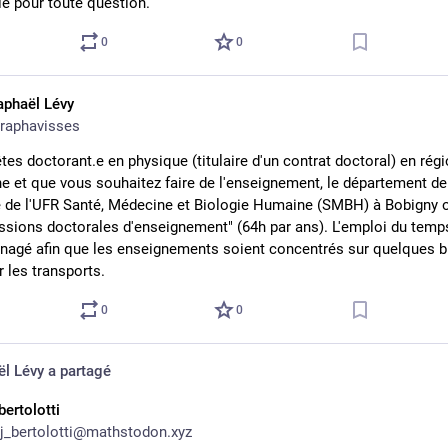
le pour toute question.
0
0
aphaël Lévy
raphavisses
tes doctorant.e en physique (titulaire d'un contrat doctoral) en régi
ne et que vous souhaitez faire de l'enseignement, le département de 
 de l'UFR Santé, Médecine et Biologie Humaine (SMBH) à Bobigny of
ssions doctorales d'enseignement" (64h par ans). L'emploi du temps
nagé afin que les enseignements soient concentrés sur quelques bl
r les transports.
0
0
ël Lévy
a partagé
bertolotti
j_bertolotti@mathstodon.xyz