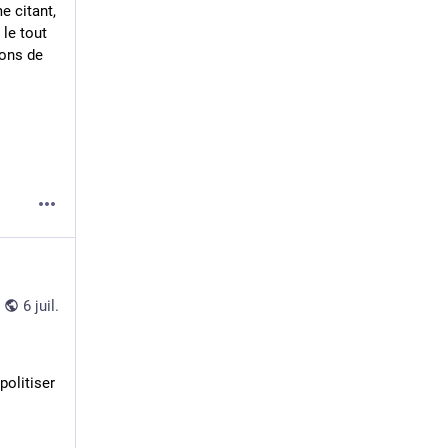
 citant, 
le tout 
ons de 
6 juil.
olitiser 