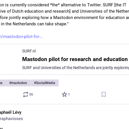
 is currently considered *the* alternative to Twitter. SURF [the IT 
ive of Dutch education and research] and Universities of the Nether
efore jointly exploring how a Mastodon environment for education an
 in the Netherlands can take shape."
en/mastodon-pilot-for-
SURF.nl
Mastodon pilot for research and education
se
#
mastodon
#
SocialMedia
56
1
aphaël Lévy
raphavisses
ey