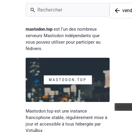
vend
#
vend
mastodon.top
est l'un des nombreux
serveurs Mastodon indépendants que
3
mess
vous pouvez utiliser pour participer au
fédivers.
F
@
europes
Rennes, 
#
Estival
#
Rennes
Masqu
Mastodon.top est une instance
francophone stable, régulièrement mise à
jour et accessible à tous hébergée par
VirtuBox