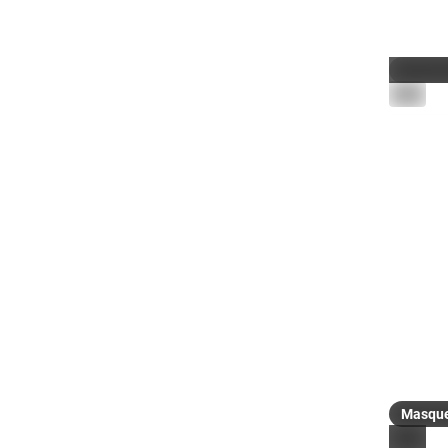
De l'Opér
vincentb
Masqu
ALT
#
bonjou
0
F
@
europes
orange c
#
europe
#
vendred
Masqu
ALT