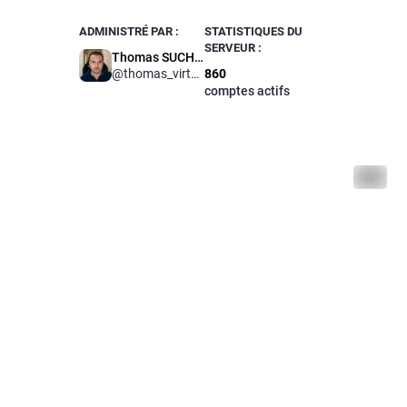
ADMINISTRÉ PAR :
STATISTIQUES DU
SERVEUR :
Thomas SUCHON
@
thomas_virtubox
860
comptes actifs
ALT
0
V
@
Quelques
Il pleut 
vincentb